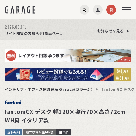
2026.08.03.
2026.08.01.
お知らせを見る
お知らせを見る
お知らせを見る
商品ページ障害復旧のお知らせ
サイト障害のお知らせ(商品ページが正常に表示されない事象発生)
期間限定プレゼント│レビュー投稿をお待ちしております
インテリア・オフィス家具通販 Garage(ガラージ)
fantoniGX デ
fantoniGX デスク 幅120×奥行70×高さ72cm
WH脚 イタリア製
送料無料
最大積載質量60kg
組立品