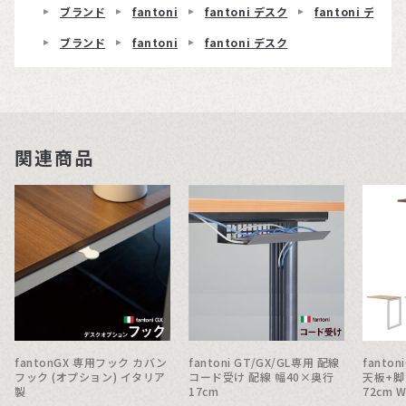
ブランド
fantoni
fantoni デスク
fantoni デスク 
ブランド
fantoni
fantoni デスク
関連商品
fantonGX 専用フック カバン
fantoni GT/GX/GL専用 配線
fanto
フック (オプション) イタリア
コード受け 配線 幅40×奥行
天板+脚
製
17cm
72cm