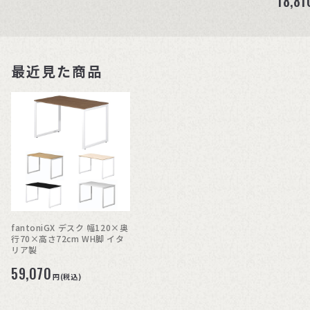
18,81
最近見た商品
fantoniGX デスク 幅120×奥
行70×高さ72cm WH脚 イタ
リア製
59,070
円(税込)