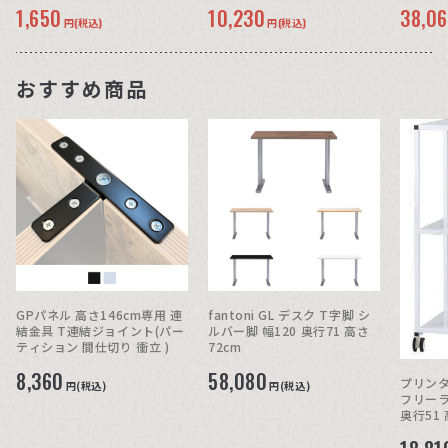
1,650
10,230
38,0
円(税込)
円(税込)
おすすめ商品
GPパネル 高さ146cm専用 連
fantoni GL デスク T字脚 シ
結金具 T連結ジョイント(パー
ルバー脚 幅120 奥行71 高さ
ティション 間仕切り 衝立 )
72cm
8,360
58,080
プリンタ
円(税込)
円(税込)
フリーラ
奥行51 