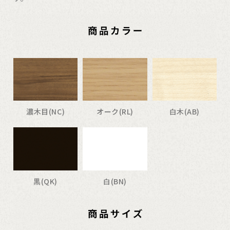
濃木目(NC)
オーク(RL)
白木(AB)
黒(QK)
白(BN)