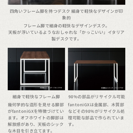
四角いフレーム脚を持つデスク 細身で軽快なデザインが印
象的
フレーム脚で細身の軽快なデザインデスク。
天板が浮いているようなおしゃれな「かっこいい」イタリア
製デスクです。
細身で軽快なフレーム脚
98%の部品がリサイクル可能
幾何学的な造形を見せる脚部
fantoniGXは金属部、木質部
がfantoniGXを特徴づけてい
などその98%がリサイクル処
ます。オフホワイトの脚部は
理可能な部品で作られていま
解放感があり、天板のシック
す。
な木目を引き立てます。