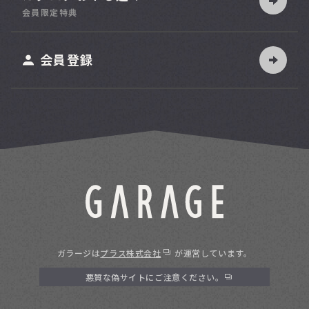
索
会員限定特典
ット
会員登録
ガラージは
プラス株式会社
が運営しています。
悪質な偽サイトにご注意ください。