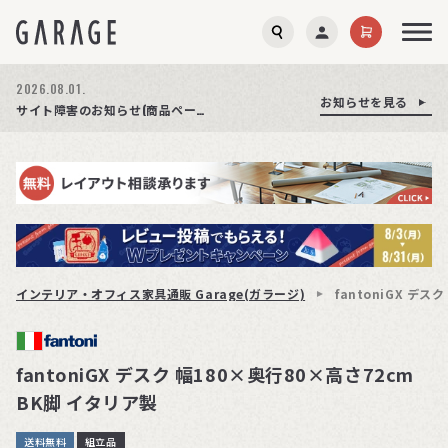
2026.08.03.
お知らせを見る
お知らせを見る
お知らせを見る
商品ページ障害復旧のお知らせ
サイト障害のお知らせ(商品ページが正常に表示されない事象発生)
期間限定プレゼント│レビュー投稿をお待ちしております
インテリア・オフィス家具通販 Garage(ガラージ)
fantoniGX デス
fantoniGX デスク 幅180×奥行80×高さ72cm
BK脚 イタリア製
送料無料
組立品