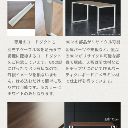
専用のコードダクトも
98%の部品がリサイクル可能
別売でケーブル類を足元まで
金属パーツや天板など、製品
綺麗に配線する
コードダクト
の98%がリサイクル可能な部
をご用意しています。GXの脚
品で構成。天板は間伐材など
にぴったり沿う形状なので、
をチップ状に砕いて作るパー
外観イメージを損ないませ
ティクルボードにメラミン材
ん。はめ込むだけで簡単に取
で仕上げを行っています。
り付け可能です。※カラーは
ホワイトのみとなります。