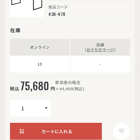
商品コード
436-478
在庫
店舗
オンライン
（
おうちガラージ
）
13
-
75,680
家具便の場合
税込
円
＋¥4,400(税込)
カートに入れる