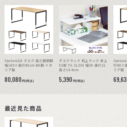
fantoniGX デスク 高さ調節脚
デスクラック 机上ラック 卓上
fanto
幅160×奥行80cm BK脚 イタ
SS型 YS-212SS 幅50 奥行21
行80×高
リア製
高さ16.8cm
リア製
80,080
5,390
69,6
円(税込)
円(税込)
最近見た商品