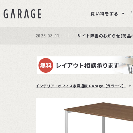
買い物をする
2026.08.01.
期間限定プレゼント│レビ
商品ページ障害復旧のお知
サイト障害のお知らせ(商品
インテリア・オフィス家具通販 Garage（ガラージ）