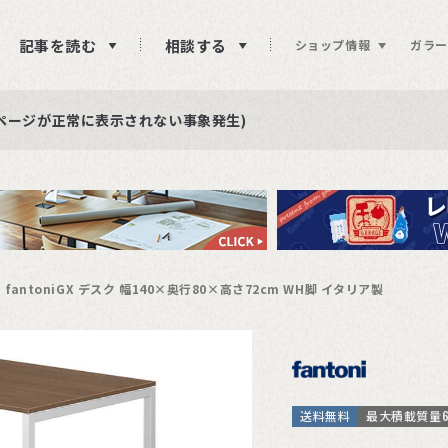
記事を読む
相談する
ショップ情報
ガラー
ュー投稿をお待ちしております
らせ
ページが正常に表示されない事象発生)
fantoniGX デスク 幅140×奥行80×高さ72cm WH脚 イタリア製
送料無料
最大積載質量6