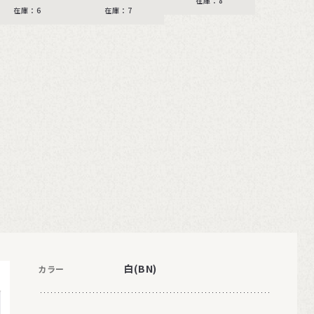
在庫：8
在庫：6
在庫：7
白(BN)
カラー