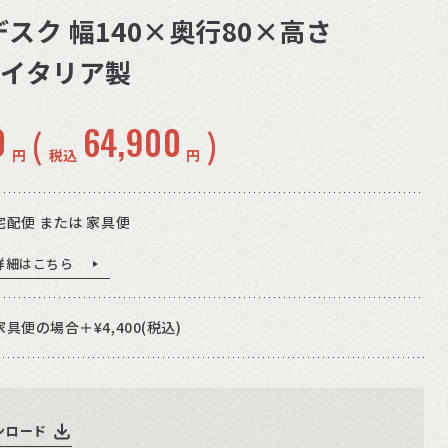
X デスク 幅140×奥行80×高さ
脚 イタリア製
0
64,900
(
)
円
税込
円
宅配便 または 家具便
詳細はこちら
家具便の場合＋¥4,400(税込)
ンロード