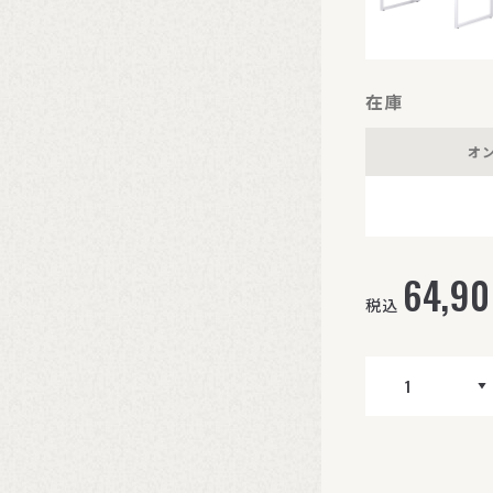
在庫
オ
64,9
税込