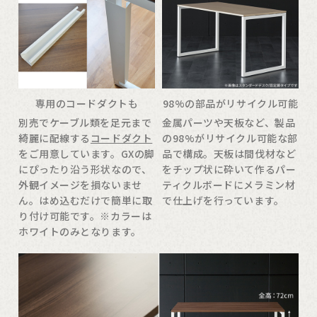
専用のコードダクトも
98%の部品がリサイクル可能
別売でケーブル類を足元まで
金属パーツや天板など、製品
綺麗に配線する
コードダクト
の98%がリサイクル可能な部
をご用意しています。GXの脚
品で構成。天板は間伐材など
にぴったり沿う形状なので、
をチップ状に砕いて作るパー
外観イメージを損ないませ
ティクルボードにメラミン材
ん。はめ込むだけで簡単に取
で仕上げを行っています。
り付け可能です。※カラーは
ホワイトのみとなります。