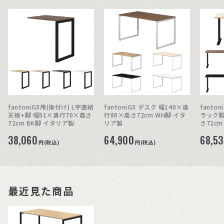
fantoniGX用(後付け) L字連結
fantoniGX デスク 幅140×奥
fanto
天板+脚 幅51×奥行70×高さ
行80×高さ72cm WH脚 イタ
ラック脚
72cm BK脚 イタリア製
リア製
さ72cm
38,060
64,900
68,5
円(税込)
円(税込)
最近見た商品