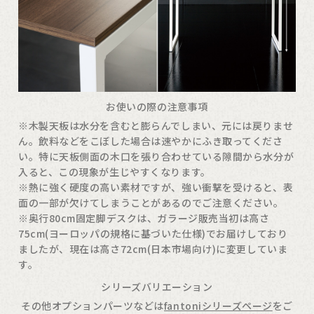
お使いの際の注意事項
※木製天板は水分を含むと膨らんでしまい、元には戻りませ
ん。飲料などをこぼした場合は速やかにふき取ってくださ
い。特に天板側面の木口を張り合わせている隙間から水分が
入ると、この現象が生じやすくなります。
※熱に強く硬度の高い素材ですが、強い衝撃を受けると、表
面の一部が欠けてしまうことがあるのでご注意ください。
※奥行80cm固定脚デスクは、ガラージ販売当初は高さ
75cm(ヨーロッパの規格に基づいた仕様)でお届けしており
ましたが、現在は高さ72cm(日本市場向け)に変更していま
す。
シリーズバリエーション
その他オプションパーツなどは
fantoniシリーズページ
をご