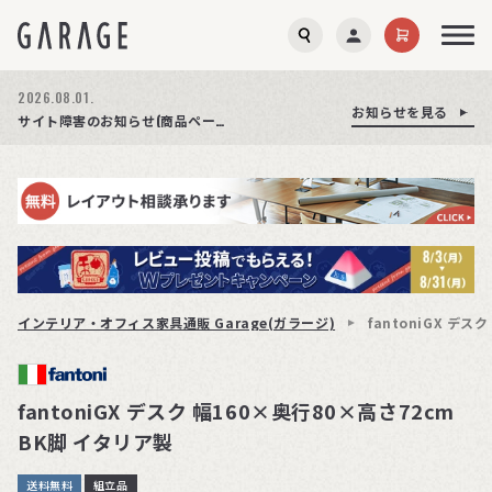
2026.08.03.
お知らせを見る
お知らせを見る
お知らせを見る
商品ページ障害復旧のお知らせ
サイト障害のお知らせ(商品ページが正常に表示されない事象発生)
期間限定プレゼント│レビュー投稿をお待ちしております
インテリア・オフィス家具通販 Garage(ガラージ)
fantoniGX デス
fantoniGX デスク 幅160×奥行80×高さ72cm
BK脚 イタリア製
送料無料
組立品