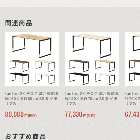
関連商品
fantoniGX デスク 高さ調節脚
fantoniGX デスク 高さ調節脚
fanto
幅160×奥行80cm BK脚 イタ
幅160×奥行70cm BK脚 イタ
行70×高
リア製
リア製
リア製
80,080
77,330
67,4
円(税込)
円(税込)
おすすめ商品