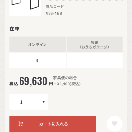
商品コード
436-468
在庫
店舗
オンライン
（
おうちガラージ
）
9
-
69,630
家具便の場合
税込
円
＋¥4,400(税込)
カートに入れる