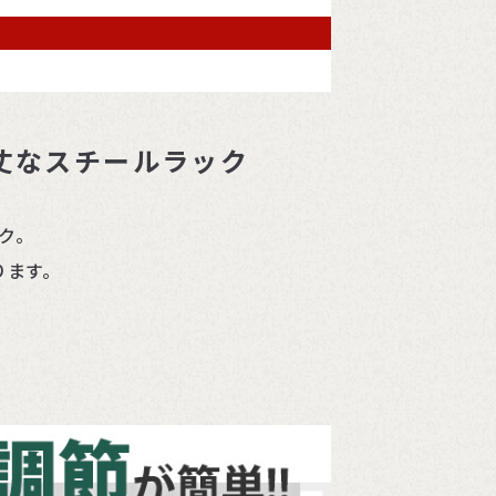
丈なスチールラック
ック。
ります。