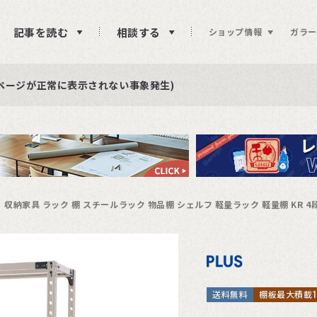
記事を読む
相談する
ショップ情報
ガラー
ュー投稿をお待ちしております
らせ
ページが正常に表示されない事象発生)
収納家具 ラック 棚 スチールラック 物品棚 シェルフ 軽量ラック 軽量棚 KR 4段 
送料無料
棚板最大積載15