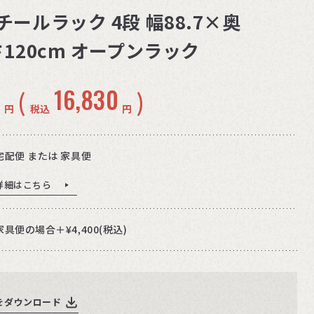
チールラック 4段 幅88.7×奥
さ120cm オープンラック
0
16,830
(
)
円
税込
円
宅配便 または 家具便
詳細はこちら
家具便の場合＋¥4,400(税込)
をダウンロード