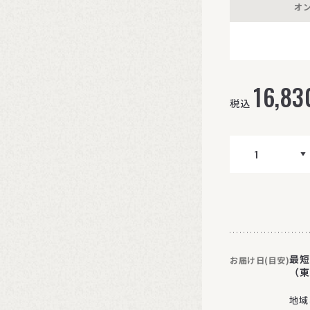
オ
16,83
税込
最短
お届け日(目安)
（東
地域