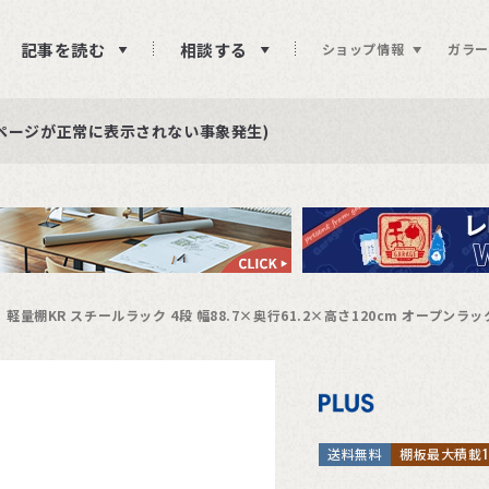
記事を読む
相談する
ショップ情報
ガラー
ュー投稿をお待ちしております
らせ
ページが正常に表示されない事象発生)
軽量棚KR スチールラック 4段 幅88.7×奥行61.2×高さ120cm オープンラッ
送料無料
棚板最大積載15