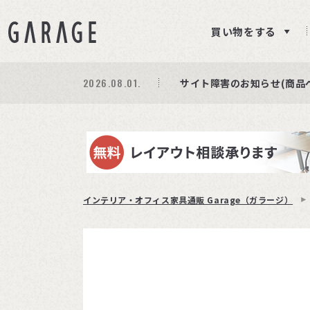
買い物をする
2026.08.01.
期間限定プレゼント│レビ
商品ページ障害復旧のお知
サイト障害のお知らせ(商品
インテリア・オフィス家具通販 Garage（ガラージ）