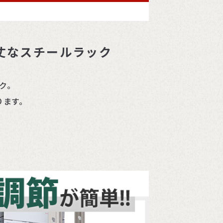
丈なスチールラック
ック。
ります。