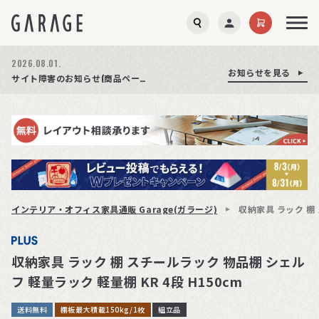
2026.08.03.
2026.08.01.
お知らせを見る
お知らせを見る
お知らせを見る
商品ページ障害復旧のお知らせ
サイト障害のお知らせ(商品ページが正常に表示されない事象発生)
期間限定プレゼント│レビュー投稿をお待ちしております
インテリア・オフィス家具通販 Garage(ガラージ)
収納家具 ラック 棚 
収納家具 ラック 棚 スチールラック 物品棚 シェル
フ 軽量ラック 軽量棚 KR 4段 H150cm
送料無料
棚板最大積載150kg/1枚
組立品