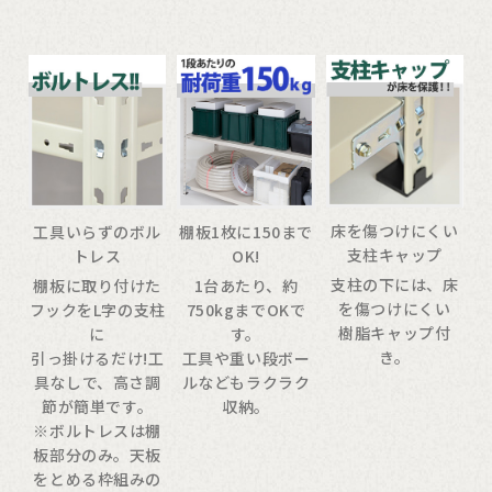
床を傷つけにくい
工具いらずのボル
棚板1枚に150まで
支柱キャップ
トレス
OK!
支柱の下には、床
棚板に取り付けた
1台あたり、約
を傷つけにくい
フックをL字の支柱
750kgまでOKで
樹脂キャップ付
に
す。
き。
引っ掛けるだけ!工
工具や重い段ボー
具なしで、高さ調
ルなどもラクラク
節が簡単です。
収納。
※ボルトレスは棚
板部分のみ。天板
をとめる枠組みの