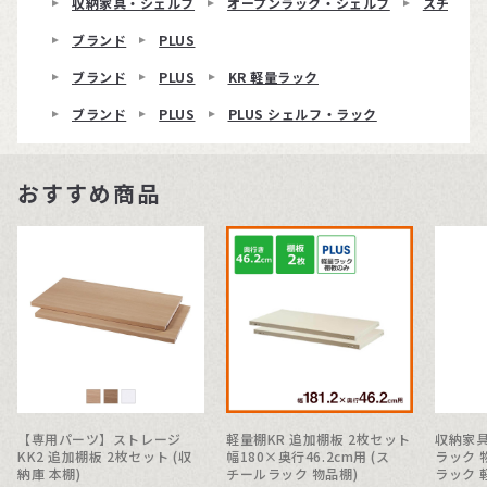
収納家具・シェルフ
オープンラック・シェルフ
スチール
ブランド
PLUS
ブランド
PLUS
KR 軽量ラック
ブランド
PLUS
PLUS シェルフ・ラック
おすすめ商品
【専用パーツ】ストレージ
軽量棚KR 追加棚板 2枚セット
収納家具
KK2 追加棚板 2枚セット (収
幅180×奥行46.2cm用 (ス
ラック 
納庫 本棚)
チールラック 物品棚)
ラック 軽