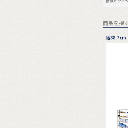
棚板ピッチ:5
商品を探
幅88.7cm