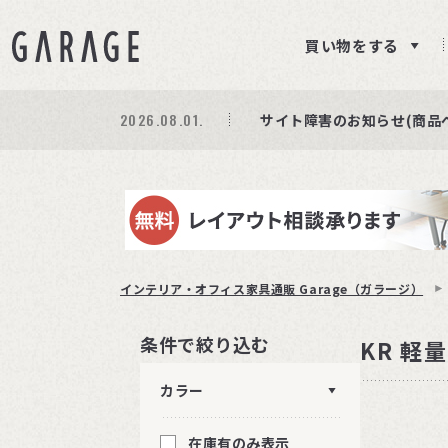
買い物をする
2026.08.01.
期間限定プレゼント│レビ
商品ページ障害復旧のお知
サイト障害のお知らせ(商品
インテリア・オフィス家具通販 Garage（ガラージ）
条件で絞り込む
KR 軽
カラー
在庫有のみ表示