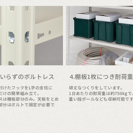
具いらずのボルトレス
4.棚板1枚につき耐荷重1
付けたフックをL字の支柱に
頑丈なつくりをしています。
だけの簡単組み立て。
1台あたりの耐荷重は約750kg
スは棚板部分のみ。天板をとめ
重い段ボールなども収納可能で
部分はボルトで固定が必要で