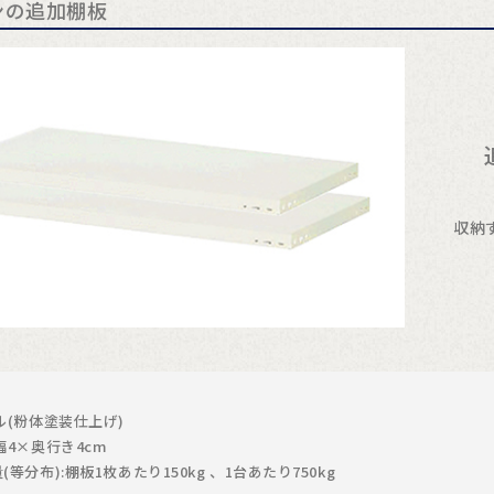
ンの追加棚板
収納
】
ル(粉体塗装仕上げ)
幅4×奥行き4cm
等分布):棚板1枚あたり150kg 、1台あたり750kg