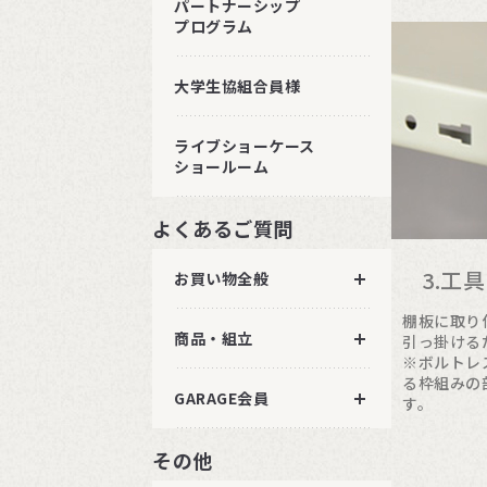
パートナーシップ
プログラム
大学生協組合員様
ライブショーケース
ショールーム
よくあるご質問
3.工
お買い物全般
棚板に取り
商品・組立
引っ掛ける
※ボルトレ
る枠組みの
GARAGE会員
す。
その他