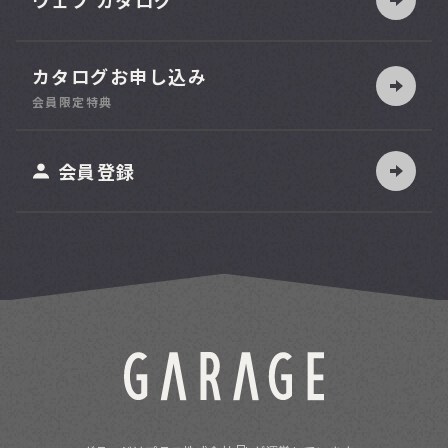
ウェブ カタログ
カタログお申し込み
索
会員限定特典
ット
会員登録