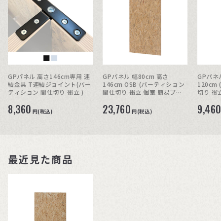
GPパネル 高さ146cm専用 連
GPパネル 幅80cm 高さ
GPパネル
結金具 T連結ジョイント(パー
146cm OSB (パーティション
120c
ティション 間仕切り 衝立 )
間仕切り 衝立 個室 簡易ブー
切り 衝
ス)
8,360
23,760
9,46
円(税込)
円(税込)
最近見た商品