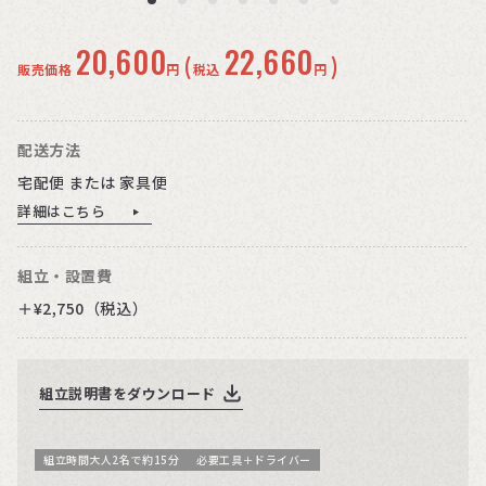
20,600
22,660
(
)
販売価格
円
税込
円
配送方法
宅配便 または 家具便
詳細はこちら
組立・設置費
＋¥2,750（税込）
組立説明書をダウンロード
組立時間大人2名で約15分
必要工具＋ドライバー