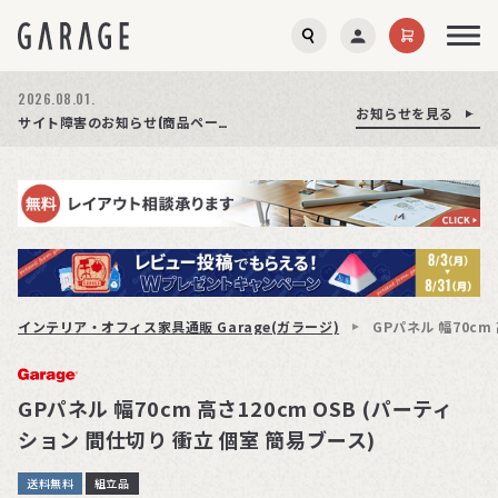
2026.08.03.
2026.08.01.
お知らせを見る
お知らせを見る
お知らせを見る
商品ページ障害復旧のお知らせ
サイト障害のお知らせ(商品ページが正常に表示されない事象発生)
期間限定プレゼント│レビュー投稿をお待ちしております
インテリア・オフィス家具通販 Garage(ガラージ)
GPパネル 幅70cm
GPパネル 幅70cm 高さ120cm OSB (パーティ
ション 間仕切り 衝立 個室 簡易ブース)
送料無料
組立品