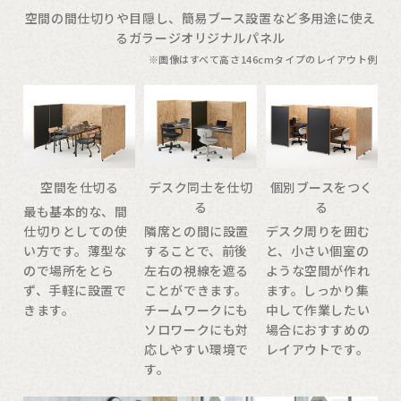
空間の間仕切りや目隠し、簡易ブース設置など多用途に使え
るガラージオリジナルパネル
※画像はすべて高さ146cmタイプのレイアウト例
空間を仕切る
デスク同士を仕切
個別ブースをつく
る
る
最も基本的な、間
仕切りとしての使
隣席との間に設置
デスク周りを囲む
い方です。薄型な
することで、前後
と、小さい個室の
ので場所をとら
左右の視線を遮る
ような空間が作れ
ず、手軽に設置で
ことができます。
ます。しっかり集
きます。
チームワークにも
中して作業したい
ソロワークにも対
場合におすすめの
応しやすい環境で
レイアウトです。
す。