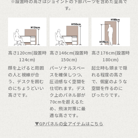
※設置時の高さはジョイントの下部パーツを含めた全高で
す。
高さ120cm(設置時
高さ146cm(設置時
高さ176cm(設置時
124cm)
150cm)
180cm)
顔を上げると周囲
パーソナルスペー
起立時も頭まで隠
の人と視線が合
スを確保しつつ、
れる程度の高さ
う、デスクを囲む
圧迫感なく空間を
で、個室のような
のにちょうどいい
仕切れます。デス
空間を作るのに
高さです。
ク上のパネル部が
ぴったりです。
70cmを超えるた
め、飛沫対策に最
適な高さです。
▼GPパネルの全アイテムはこちら