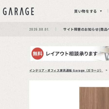
買い物をする
2026.08.01.
期間限定プレゼント│レビ
商品ページ障害復旧のお知
サイト障害のお知らせ(商品
インテリア・オフィス家具通販 Garage（ガラージ）