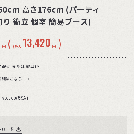
60cm 高さ176cm (パーティ
り 衝立 個室 簡易ブース)
0
13,420
(
)
円
税込
円
宅配便 または 家具便
詳細はこちら
＋¥3,300(税込)
ンロード