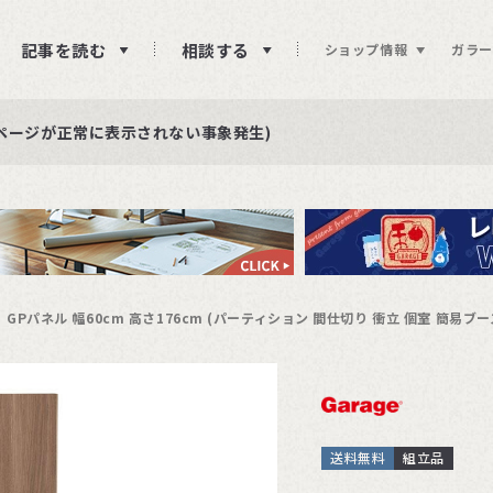
記事を読む
相談する
ショップ情報
ガラー
ュー投稿をお待ちしております
らせ
ページが正常に表示されない事象発生)
GPパネル 幅60cm 高さ176cm (パーティション 間仕切り 衝立 個室 簡易ブー
送料無料
組立品