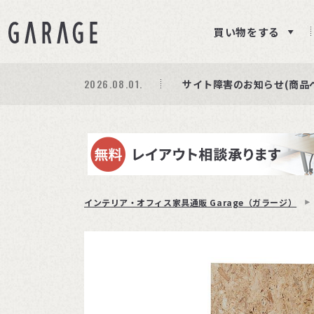
買い物をする
2026.08.01.
期間限定プレゼント│レビ
商品ページ障害復旧のお知
サイト障害のお知らせ(商品
インテリア・オフィス家具通販 Garage（ガラージ）