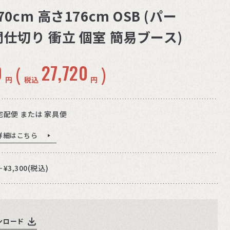
0cm 高さ176cm OSB (パー
仕切り 衝立 個室 簡易ブース)
0
27,720
(
)
円
税込
円
宅配便 または 家具便
詳細はこちら
＋¥3,300(税込)
ンロード