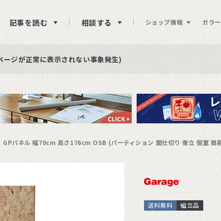
記事を読む
相談する
ショップ情報
ガラー
ュー投稿をお待ちしております
らせ
ページが正常に表示されない事象発生)
GPパネル 幅70cm 高さ176cm OSB (パーティション 間仕切り 衝立 個室 簡
送料無料
組立品