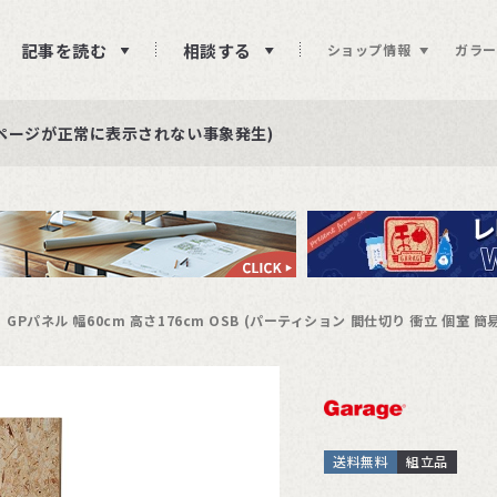
記事を読む
相談する
ショップ情報
ガラー
ュー投稿をお待ちしております
らせ
ページが正常に表示されない事象発生)
GPパネル 幅60cm 高さ176cm OSB (パーティション 間仕切り 衝立 個室 簡
送料無料
組立品