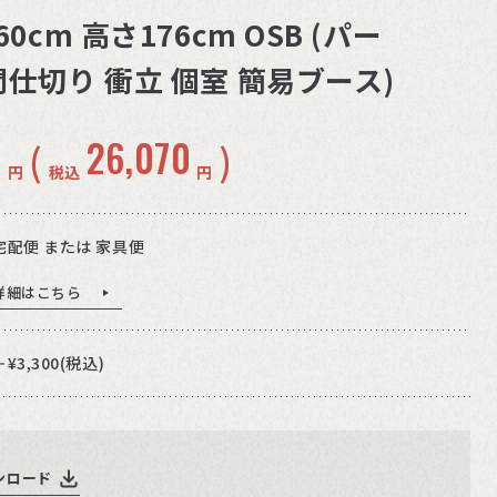
0cm 高さ176cm OSB (パー
仕切り 衝立 個室 簡易ブース)
0
26,070
(
)
円
税込
円
宅配便 または 家具便
詳細はこちら
＋¥3,300(税込)
ンロード