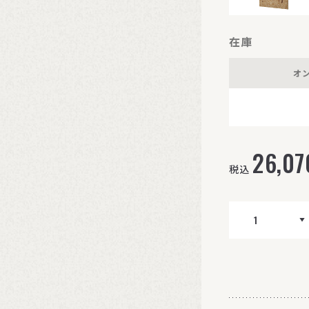
在庫
オ
26,07
税込