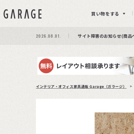
買い物をする
2026.08.01.
期間限定プレゼント│レビ
商品ページ障害復旧のお知
サイト障害のお知らせ(商品
インテリア・オフィス家具通販 Garage（ガラージ）