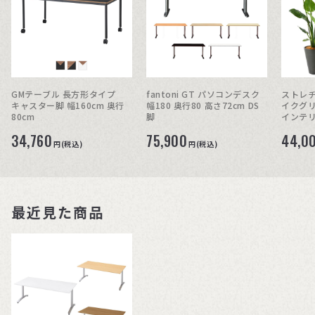
GMテーブル 長方形タイプ
fantoni GT パソコンデスク
ストレチ
キャスター脚 幅160cm 奥行
幅180 奥行80 高さ72cm DS
イクグリ
80cm
脚
インテリ
34,760
75,900
44,0
円(税込)
円(税込)
最近見た商品