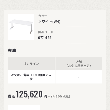
カラー
ホワイト(W4)
商品コード
677-499
在庫
店舗
オンライン
（
おうちガラージ
）
注文後、営業日12日程度で入
-
荷
125,620
税込
円
＋¥4,950(税込)