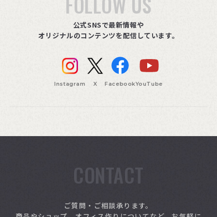
FOLLOW US
公式SNSで最新情報や
オリジナルのコンテンツを配信しています。
Instagram
X
Facebook
YouTube
CONTACT
索
ご質問・ご相談承ります。
商品やショップ、オフィス作りについてなど、お気軽に