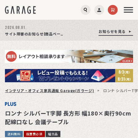
2026.08.01.
お知らせを見る
お知らせを見る
お知らせを見る
商品ページ障害復旧のお知らせ
サイト障害のお知らせ(商品ページが正常に表示されない事象発生)
期間限定プレゼント│レビュー投稿をお待ちしております
インテリア・オフィス家具通販 Garage(ガラージ)
ロンナ シルバーT字
ロンナ シルバーT字脚 長方形 幅180×奥行90cm
配線口なし 会議テーブル
送料無料
設置費必須
組立品