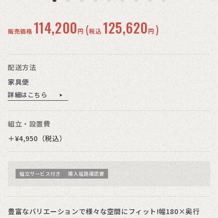
114,200
125,620
(
)
販売価格
円
税込
円
配送方法
家具便
詳細はこちら
組立・設置費
＋¥4,950（税込）
組立サービス付き
搬入経路確認要
豊富なバリエーションで様々な空間にフィット!幅180×奥行