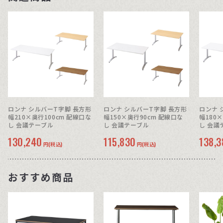
ロンナ シルバーT字脚 長方形
ロンナ シルバーT字脚 長方形
ロンナ 
幅210×奥行100cm 配線口な
幅150×奥行90cm 配線口な
幅180
し 会議テーブル
し 会議テーブル
し 会議
130,240
115,830
138,3
円(税込)
円(税込)
おすすめ商品