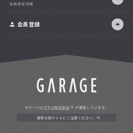
索
会員限定特典
ット
会員登録
ガラージは
プラス株式会社
が運営しています。
悪質な偽サイトにご注意ください。