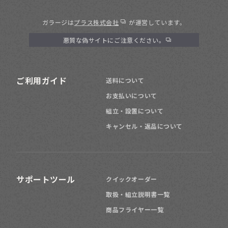
70
幅
台～
cm
ガラージは
プラス株式会社
が運営しています。
悪質な偽サイトにご注意ください。
120
幅
台
cm
180
幅
台～
ご利用ガイド
cm
送料について
お支払いについて
組立・設置について
キャンセル・返品について
サポートツール
クイックオーダー
カジュアル
取扱・組立説明書一覧
商品フライヤー一覧
デザイナーズ