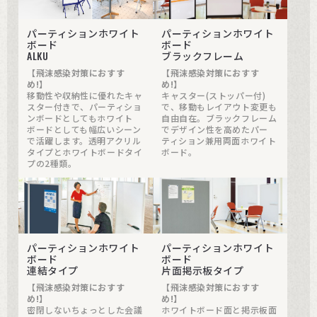
パーティションホワイト
パーティションホワイト
ボード
ボード
ALKU
ブラックフレーム
【飛沫感染対策におすす
【飛沫感染対策におすす
め!】
め!】
移動性や収納性に優れたキャ
キャスター(ストッパー付)
スター付きで、パーティショ
で、移動もレイアウト変更も
ンボードとしてもホワイト
自由自在。ブラックフレーム
ボードとしても幅広いシーン
でデザイン性を高めたパー
で活躍します。透明アクリル
ティション兼用両面ホワイト
タイプとホワイトボードタイ
ボード。
プの2種類。
パーティションホワイト
パーティションホワイト
ボード
ボード
連結タイプ
片面掲示板タイプ
【飛沫感染対策におすす
【飛沫感染対策におすす
め!】
め!】
密閉しないちょっとした会議
ホワイトボード面と掲示板面