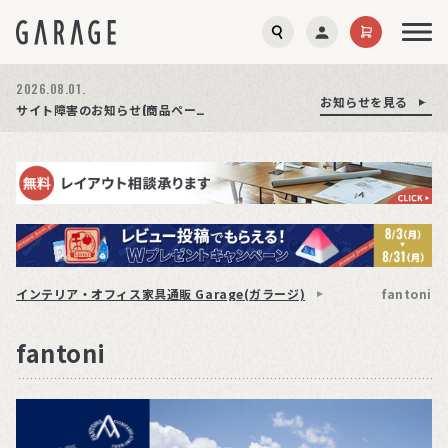
2026.08.01.
お知らせを見る
お知らせを見る
お知らせを見る
商品ページ障害復旧のお知らせ
サイト障害のお知らせ(商品ページが正常に表示されない事象発生)
期間限定プレゼント│レビュー投稿をお待ちしております
インテリア・オフィス家具通販 Garage(ガラージ)
fantoni
fantoni