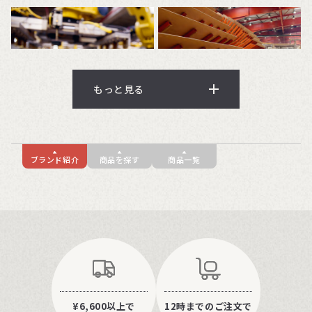
もっと見る
工場内はほとんど無人化されており、最小の人員のみが配置
ブランド紹介
商品を探す
商品一覧
されています。基本的には24時間・年中無休で、交代で作業
に従事。
ほとんどの生産ラインがプログラム化されており、集中管理
室から一括コントロールで作業が行われ、
コンピューター管理、ロボットによるオートメーション化が
進んでいます。
¥6,600以上で
12時までのご注文で