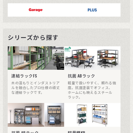
シリーズから探す
連結ラックFS
抗菌 ABラック
木の温もりとインダストリア
軽量で扱いやすく、頼れる強
ルを融合したプロ仕様の頑丈
度。抗菌塗装でオフィス、
な連結ラックです。
ホームにも映えるスチール
ラック。
抗菌 ABラック
軽量棚KR