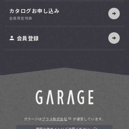
カタログお申し込み
180
幅
台
cm
会員限定特典
会員登録
30
奥行
台
cm
50
奥行
台
cm
70
奥行
台
cm
ガラージは
プラス株式会社
が運営しています。
悪質な偽サイトにご注意ください。