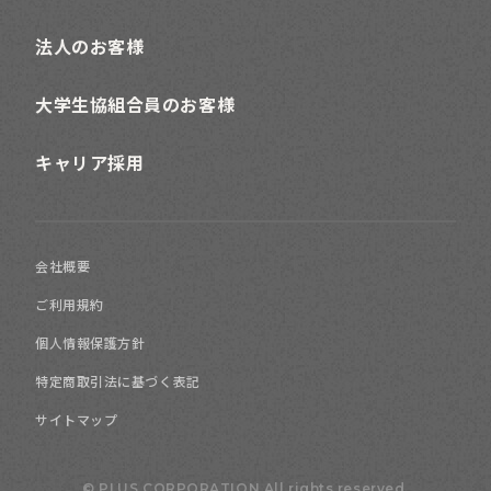
法人のお客様
大学生協組合員のお客様
カジュアル
キャリア採用
デザイナーズ
会社概要
フレンチ
ご利用規約
個人情報保護方針
ポップ
特定商取引法に基づく表記
モダン
サイトマップ
© PLUS CORPORATION All rights reserved.
北欧