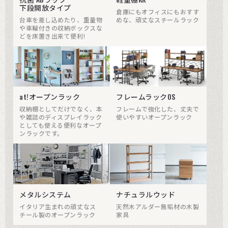
下段開放タイプ
倉庫にもオフィスにもおすす
台車を差し込めたり、重量物
めな、頑丈なスチールラック
や車輪付きの収納ボックスな
どを床置き出来て便利!
at!オープンラック
フレームラックOS
収納棚としてだけでなく、本
フレームで強化した、丈夫で
や雑誌のディスプレイラック
使いやすいオープンラック
としても使える便利なオープ
ンラックです。
メタルシステム
ナチュラルウッド
イタリア生まれの頑丈なス
天然木アルダー無垢材の木製
チール製のオープンラック
家具