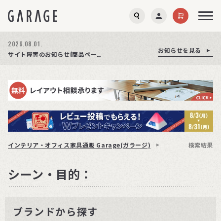
2026.08.01.
お知らせを見る
お知らせを見る
お知らせを見る
商品ページ障害復旧のお知らせ
サイト障害のお知らせ(商品ページが正常に表示されない事象発生)
期間限定プレゼント│レビュー投稿をお待ちしております
インテリア・オフィス家具通販 Garage(ガラージ)
検索結果
シーン・目的：
ブランドから探す