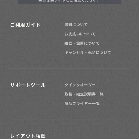
101
129
高さ
～
cm
150
179
高さ
～
ご利用ガイド
cm
送料について
お支払いについて
組立・設置について
200
高さ
～
cm
キャンセル・返品について
サポートツール
クイックオーダー
倉庫に
取扱・組立説明書一覧
商品フライヤー一覧
リビング
子供部屋に
レイアウト相談