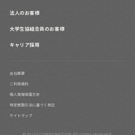
法人のお客様
大学生協組合員のお客様
カジュアル
キャリア採用
デザイナーズ
会社概要
フレンチ
ご利用規約
個人情報保護方針
ポップ
特定商取引法に基づく表記
モダン
サイトマップ
© PLUS CORPORATION All rights reserved.
北欧