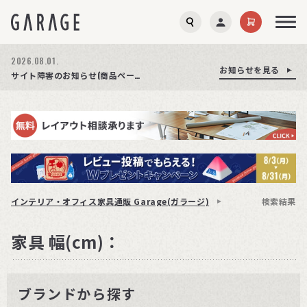
2026.08.01.
お知らせを見る
お知らせを見る
お知らせを見る
商品ページ障害復旧のお知らせ
サイト障害のお知らせ(商品ページが正常に表示されない事象発生)
期間限定プレゼント│レビュー投稿をお待ちしております
インテリア・オフィス家具通販 Garage(ガラージ)
検索結果
家具 幅(cm)：
ブランドから探す