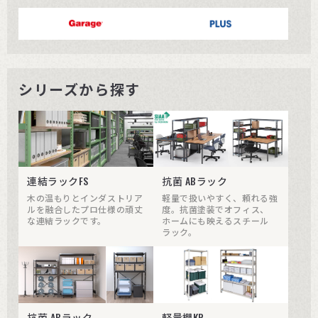
シリーズから探す
連結ラックFS
抗菌 ABラック
木の温もりとインダストリア
軽量で扱いやすく、頼れる強
ルを融合したプロ仕様の頑丈
度。抗菌塗装でオフィス、
な連結ラックです。
ホームにも映えるスチール
ラック。
抗菌 ABラック
軽量棚KR