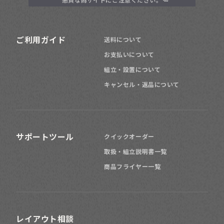
101
129
高さ
～
cm
150
179
高さ
～
ご利用ガイド
cm
送料について
お支払いについて
組立・設置について
200
高さ
～
cm
キャンセル・返品について
サポートツール
クイックオーダー
倉庫に
取扱・組立説明書一覧
商品フライヤー一覧
リビング
子供部屋に
レイアウト相談