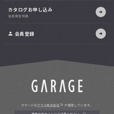
カタログお申し込み
180
幅
台
cm
会員限定特典
会員登録
30
奥行
台
cm
50
奥行
台
cm
70
奥行
台
cm
ガラージは
プラス株式会社
が運営しています。
悪質な偽サイトにご注意ください。