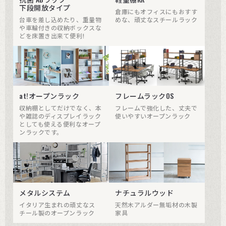
下段開放タイプ
倉庫にもオフィスにもおすす
台車を差し込めたり、重量物
めな、頑丈なスチールラック
や車輪付きの収納ボックスな
どを床置き出来て便利!
at!オープンラック
フレームラックOS
収納棚としてだけでなく、本
フレームで強化した、丈夫で
や雑誌のディスプレイラック
使いやすいオープンラック
としても使える便利なオープ
ンラックです。
メタルシステム
ナチュラルウッド
イタリア生まれの頑丈なス
天然木アルダー無垢材の木製
チール製のオープンラック
家具