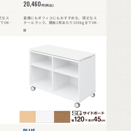
20,460
円(税込)
丈なス
倉庫にもオフィスにもおすすめな、頑丈なス
までOKで
チールラック。棚板1枚あたり150kgまでOKで
頑丈です。高さ180cmの4段タイプ。