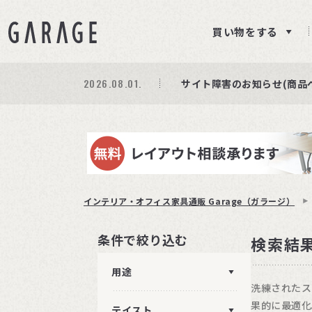
買い物をする
2026.08.01.
期間限定プレゼント│レビ
商品ページ障害復旧のお知
サイト障害のお知らせ(商品
インテリア・オフィス家具通販 Garage（ガラージ）
条件で絞り込む
検索結
用途
洗練されたス
果的に最適化
テイスト