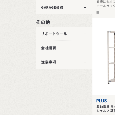
倉庫にもオ
チールラック
GARAGE会員
頑丈です。高
その他
サポートツール
会社概要
注意事項
収納家具 ラ
シェルフ 軽量