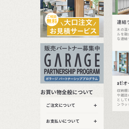
連結
木の温
ルを融
な連結
at!
収納棚
お買い物全般について
や雑誌
として
ンラッ
ご注文について
お支払いについて