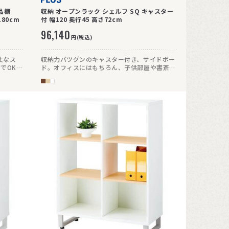
品棚
収納 オープンラック シェルフ SQ キャスター
80cm
付 幅120 奥行45 高さ72cm
96,140
円(税込)
丈なス
収納力バツグンのキャスター付き、サイドボー
までOKで
ド。オフィスにはもちろん、子供部屋や書斎に
もおすすめです。