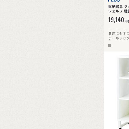
収納家具 ラ
シェルフ 軽量
19,140
円
倉庫にもオ
チールラック
頑丈です。高