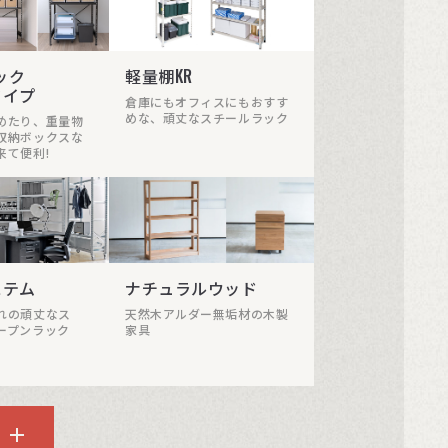
ック
軽量棚KR
タイプ
倉庫にもオフィスにもおすす
めな、頑丈なスチールラック
めたり、重量物
収納ボックスな
来て便利!
ステム
ナチュラルウッド
れの頑丈なス
天然木アルダー無垢材の木製
ープンラック
家具