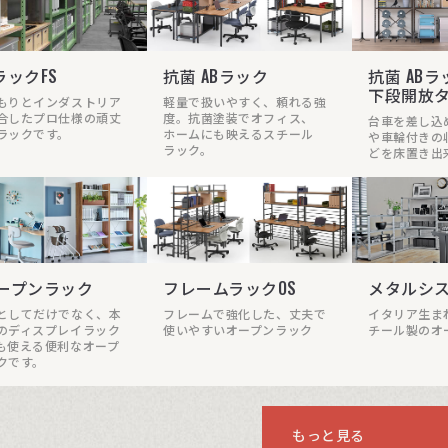
ラックFS
抗菌 ABラック
抗菌 ABラ
下段開放
もりとインダストリア
軽量で扱いやすく、頼れる強
合したプロ仕様の頑丈
度。抗菌塗装でオフィス、
台車を差し込
ラックです。
ホームにも映えるスチール
や車輪付きの
ラック。
どを床置き出
オープンラック
フレームラックOS
メタルシ
としてだけでなく、本
フレームで強化した、丈夫で
イタリア生ま
のディスプレイラック
使いやすいオープンラック
チール製のオ
も使える便利なオープ
クです。
もっと見る