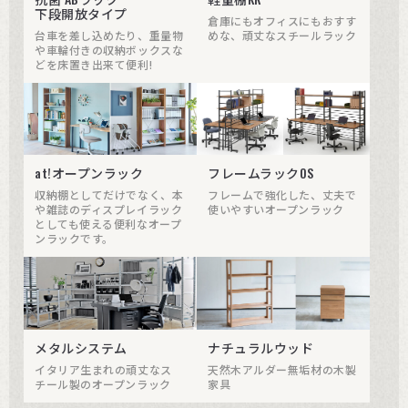
下段開放タイプ
倉庫にもオフィスにもおすす
台車を差し込めたり、重量物
めな、頑丈なスチールラック
や車輪付きの収納ボックスな
どを床置き出来て便利!
at!オープンラック
フレームラックOS
収納棚としてだけでなく、本
フレームで強化した、丈夫で
や雑誌のディスプレイラック
使いやすいオープンラック
としても使える便利なオープ
ンラックです。
メタルシステム
ナチュラルウッド
イタリア生まれの頑丈なス
天然木アルダー無垢材の木製
チール製のオープンラック
家具