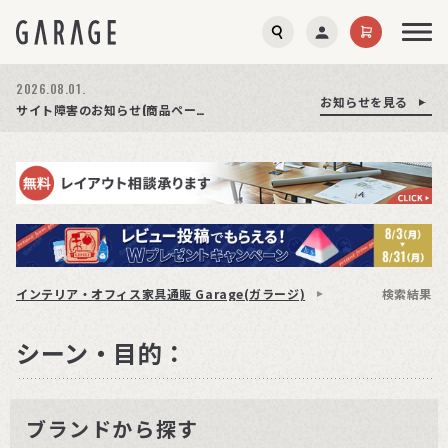
2026.08.01.
お知らせを見る
お知らせを見る
お知らせを見る
商品ページ障害復旧のお知らせ
サイト障害のお知らせ(商品ページが正常に表示されない事象発生)
期間限定プレゼント│レビュー投稿をお待ちしております
インテリア・オフィス家具通販 Garage(ガラージ)
検索結果
シーン・目的：
ブランドから探す