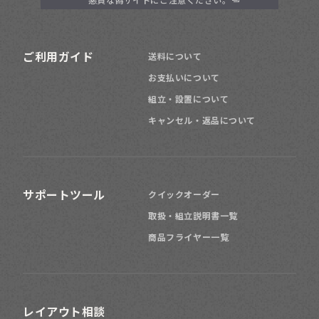
101
129
高さ
～
cm
150
179
高さ
～
ご利用ガイド
cm
送料について
お支払いについて
組立・設置について
200
高さ
～
cm
キャンセル・返品について
サポートツール
クイックオーダー
倉庫に
取扱・組立説明書一覧
商品フライヤー一覧
リビング
子供部屋に
レイアウト相談