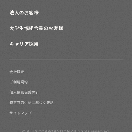
法人のお客様
大学生協組合員のお客様
カジュアル
キャリア採用
デザイナーズ
会社概要
フレンチ
ご利用規約
個人情報保護方針
ポップ
特定商取引法に基づく表記
モダン
サイトマップ
© PLUS CORPORATION All rights reserved.
北欧