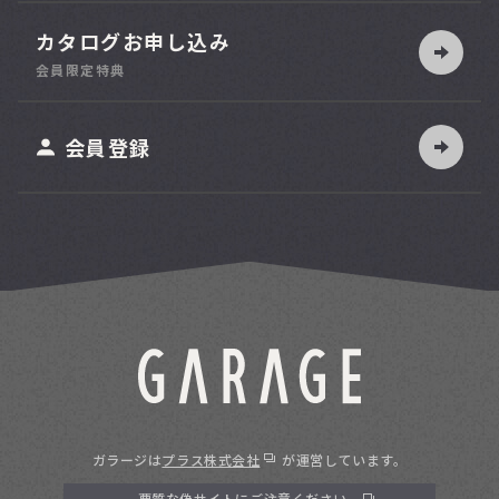
カタログお申し込み
180
幅
台
cm
会員限定特典
会員登録
30
奥行
台
cm
50
奥行
台
cm
70
奥行
台
cm
ガラージは
プラス株式会社
が運営しています。
悪質な偽サイトにご注意ください。