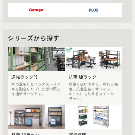
シリーズから探す
連結ラックFS
抗菌 ABラック
木の温もりとインダストリア
軽量で扱いやすく、頼れる強
ルを融合したプロ仕様の頑丈
度。抗菌塗装でオフィス、
な連結ラックです。
ホームにも映えるスチール
ラック。
抗菌 ABラック
軽量棚KR