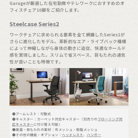
Garageが厳選した在宅勤務やテレワークにおすすめのオ
フィスチェア10脚をご紹介します。
Steelcase Series2
ワークチェアに求められる要素を全て網羅したSeries1が
さらに進化したモデル。革新的なエア・ライブバック機構
によって伸縮しながら身体の動きに追従、快適なホールド
感を実現しました。スリムで省スペース、背もたれの通気
性が良いことも特徴です。
●アームレスト：可動式
●キャスター：カーペット対応キャスター（別売りの
フローリング対
応キャスター
に付け替え可能）
●座面・背もたれの素材：布メッシュ・樹脂メッシュ
●その他の機能・オプション：
ヘッドレスト
、
ハンガー