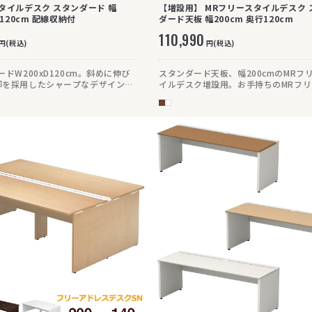
タイルデスク スタンダード 幅
【増設用】 MRフリースタイルデスク 
行120cm 配線収納付
ダード天板 幅200cm 奥行120cm
110,990
円(税込)
円(税込)
ードW200xD120cm。斜めに伸び
スタンダード天板、幅200cmのMRフ
脚を採用したシャープなデザイン。
イルデスク増設用。お手持ちのMRフ
ールフレームでフットフリーを実
イルデスクを最大480cmまで拡張でき