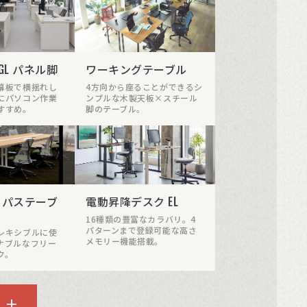
F/GL パネル脚
ワーキングテーブル
幕板で横揺れし
4方向から座ることができるシ
にパソコン作業
ンプルな木製天板×スチール
すすめ。
脚のテーブル。
ーパステーブ
電動昇降デスク EL
16種類の豊富なカラバリ。4
パターンまで登録可能な高さ
レキシブルに使
メモリー機能搭載。
ナブルなフリー
ク。