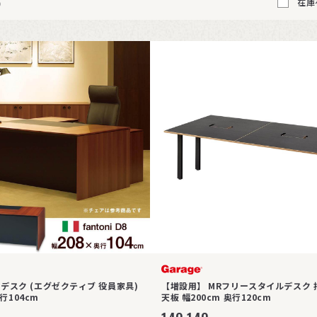
6
在庫
 D8 デスク (エグゼクティブ 役員家具)
【増設用】 MRフリースタイルデスク 
奥行104cm
天板 幅200cm 奥行120cm