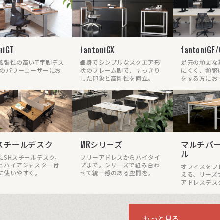
niGT
fantoniGX
fantoniG
拡張性の高いT字脚デス
細身でシンプルなスクエア形
足元の頑丈な
Cのパワーユーザーにお
状のフレーム脚で、すっきり
にくく、頻繁
。
した印象と高剛性を両立。
をする方にお
 スチールデスク
MRシリーズ
マルチパ
ル
たSHスチールデスク。
フリーアドレスからハイタイ
とハイアジャスター付
プまで。シリーズで組み合わ
オフィスをフ
に使いやすく。
せて統一感のある空間を。
える、リーズ
アドレスデス
もっと見る