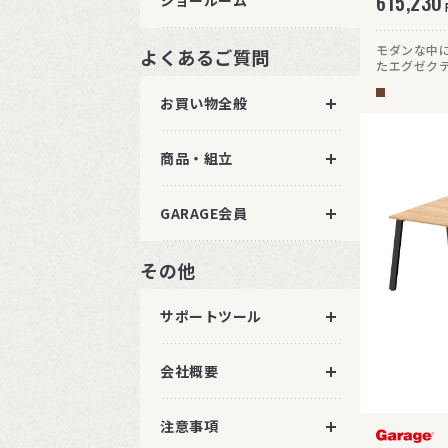
615,230
ショールーム
モダンな中
よくあるご質問
たエグゼク
シャープで
だよう、ワ
お買い物全般
商品・組立
GARAGE会員
その他
サポートツール
会社概要
注意事項