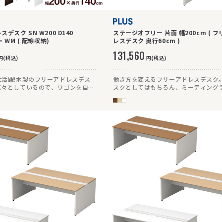
デスク SN W200 D140
ステージオフリー 片面 幅200cm ( 
W・WM ( 配線収納)
レスデスク 奥行60cm )
131,560
円(税込)
円(税込)
大活躍!木製のフリーアドレスデス
働き方を変えるフリーアドレスデスク
広々としているので、ワゴンを自由
スクとしてはもちろん、ミーティング
くこともOK。配線収納もしっかり
などフレキシブルに活用できます。
るので、ミーティング、作業と幅広
。