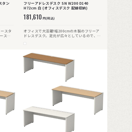
スタン
フリーアドレスデスク SN W200 D140
H72cm 白 (オフィスデスク 配線収納)
181,610
円(税込)
リースタ
オフィスで大活躍!幅200cmの木製のフリーア
リースタ
ドレスデスク。足元が広々としているので、ワ
ます。
ゴンを自由な位置に置くこともOK。配線収納
もしっかり装備しているので、ミーティング、
作業と幅広く使えます。