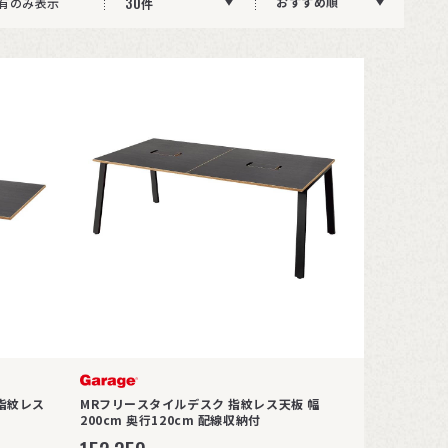
30
おすすめ順
有のみ表示
件
指紋レス
MRフリースタイルデスク 指紋レス天板 幅
200cm 奥行120cm 配線収納付