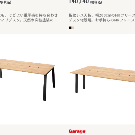
140,140
円(税込)
円(税込)
にも、ほどよい重厚感を持ち合わせ
指紋レス天板、幅200cmのMRフリー
ティブデスク。天然木突板塗装の
デスク増設用。お手持ちのMRフリー
直線的なデザインが特徴。高級感た
デスクを最大480cmまで拡張できます
ンランク上の上質な役員家具です。