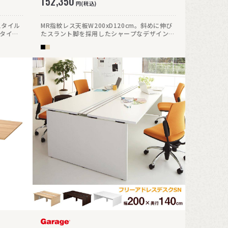
152,350
円(税込)
スタイル
MR指紋レス天板W200xD120cm。斜めに伸び
スタイル
たスラント脚を採用したシャープなデザイン。
。
強度なスチールフレームでフットフリーを実
現。