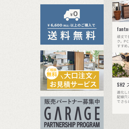
家具 高さ(cm)
テイスト
fanto
頑丈で
ク。P
カラー
すすめ
在庫有のみ表示
検索
SH2
リセット
進化し
配線穴
でさら