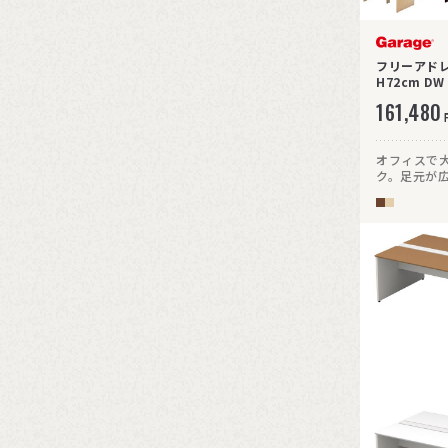
フリーアドレス
H72cm D
161,480
オフィスで
ク。足元が
な位置に置
装備してい
く使えます