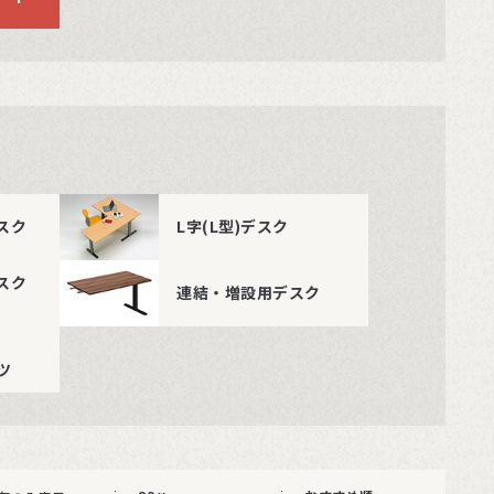
スク
L字(L型)デスク
スク
連結・増設用デスク
ツ